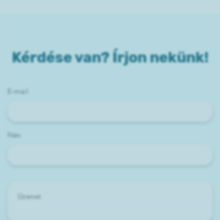
Kérdése van? Írjon nekünk!
E-mail
Név