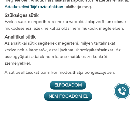
megfelelően. A sütik használatával kapcsolatos részletes leírást az
Adatkezelési Tájékoztatónkban
találhatja meg.
Szükséges sütik
Ezek a sütik elengedhetetlenek a weboldal alapvető funkcióinak
működéséhez, ezek nélkül az oldal nem működik megfelelően.
Analitikai sütik
Az analitikai sütik segítenek megérteni, milyen tartalmakat
kedvelnek a látogatók, ezzel javíthatjuk szolgáltatásainkat. Az
összegyűjtött adatok nem kapcsolhatók össze konkrét
jó
Alvás
IMMUN
KÖZPONT
Központ
személyekkel.
A sütibeállításokat bármikor módosíthatja böngészőjében.
ELFOGADOM
S
POR
T
O
R
V
OS
I
KÖ
ZPON
T
NEM FOGADOM EL